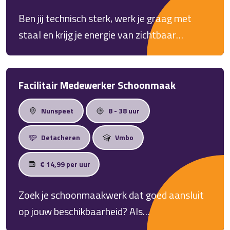
het belangrijkst.
Ben jij technisch sterk, werk je graag met
staal en krijg je energie van zichtbaar
resultaat? In deze functie als
Constructiebankwerker / Lasser in Elburg
maak je uiteenlopende hekwerken en
Facilitair Medewerker Schoonmaak
constructies. Je werkt zelfstandig, denkt
Nunspeet
8 - 38 uur
praktisch en krijgt ruimte om je vak verder te
ontwikkelen.
Detacheren
Vmbo
€ 14,99 per uur
Zoek je schoonmaakwerk dat goed aansluit
op jouw beschikbaarheid? Als
Schoonmaakmedewerker op locatie in