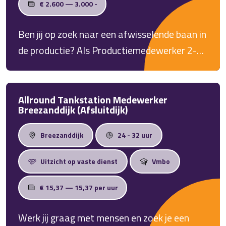
€ 2.600 — 3.000 -
Ben jij op zoek naar een afwisselende baan in
de productie? Als Productiemedewerker 2-
ploegendienst in Apeldoorn werk je met
moderne machines, maak je hoogwaardige
producten en krijg je alle ruimte om jezelf
Allround Tankstation Medewerker
Breezanddijk (Afsluitdijk)
verder te ontwikkelen. Je komt terecht in een
hecht team waar samenwerken en kwaliteit
Breezanddijk
24 - 32 uur
centraal staan.
Uitzicht op vaste dienst
Vmbo
€ 15,37 — 15,37 per uur
Werk jij graag met mensen en zoek je een