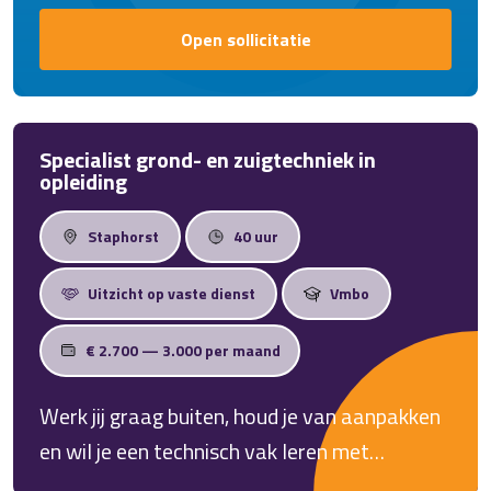
Open sollicitatie
Specialist grond- en zuigtechniek in
opleiding
Staphorst
40 uur
Uitzicht op vaste dienst
Vmbo
€ 2.700 — 3.000 per maand
Werk jij graag buiten, houd je van aanpakken
en wil je een technisch vak leren met
toekomst? Als Specialist Grond- en