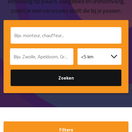
eenvoudig op plaats, vakgebied en urenomvang,
Contact
zodat je snel vacatures vindt die bij je passen.
Functie of trefwoord
Plaats of postcode
Afstand
Zoeken
Filters