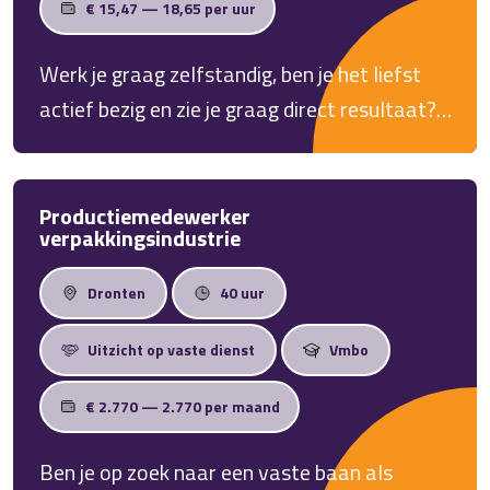
€ 15,47 — 18,65 per uur
Werk je graag zelfstandig, ben je het liefst
actief bezig en zie je graag direct resultaat?
Als Glazenwasser buitendienst in Nunspeet
werk je iedere dag op andere locaties. Je
krijgt vrijheid in je werk, professionele
Productiemedewerker
verpakkingsindustrie
materialen en veel contact met verschillende
klanten.
Dronten
40 uur
Uitzicht op vaste dienst
Vmbo
€ 2.770 — 2.770 per maand
Ben je op zoek naar een vaste baan als