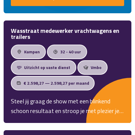
Wasstraat medewerker vrachtwagens en
trailers
Kampen
32 - 40 uur
Uitzicht op vaste dienst
Vmbo
€ 2.598,27 — 2.598,27 per maand
Steel jij graag de show met een blinkend
schoon resultaat en stroop je met plezier je
mouwen op? Word jij blij van de geur van
zeep, glimmend chroom en gezellig contact