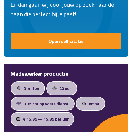
En dan gaan wij voor jouw op zoek naar de
baan die perfect bij je past!
Open sollicitatie
Medewerker productie
Dronten
40 uur
Uitzicht op vaste dienst
Vmbo
€ 15,99 — 15,99 per uur