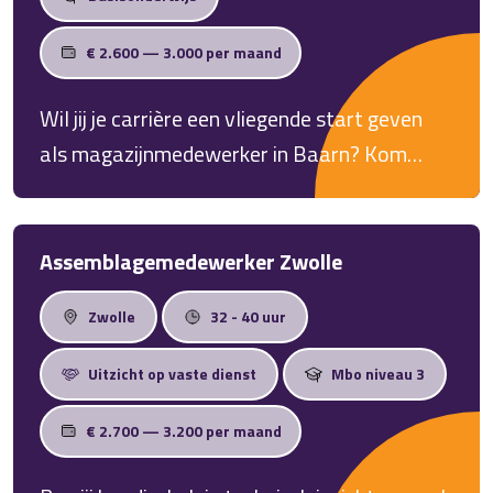
4.500,- (afhankelijk van jouw ervaring).
€ 2.600 — 3.000 per maand
Wil jij je carrière een vliegende start geven
als magazijnmedewerker in Baarn? Kom
werken in een enthousiast team, krijg volop
kansen om jezelf te ontwikkelen én uitzicht
op een vast contract. Neem het heft in eigen
Assemblagemedewerker Zwolle
handen en solliciteer vandaag nog!
Zwolle
32 - 40 uur
Uitzicht op vaste dienst
Mbo niveau 3
€ 2.700 — 3.200 per maand