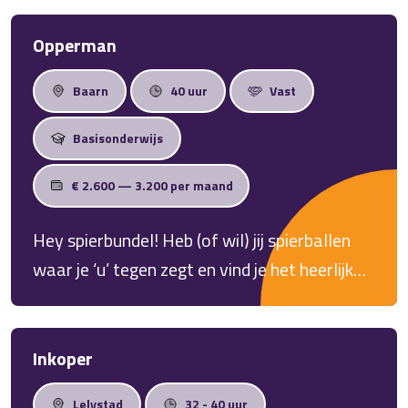
Opperman
Baarn
40 uur
Vast
Basisonderwijs
€ 2.600 — 3.200 per maand
Hey spierbundel! Heb (of wil) jij spierballen
waar je ‘u’ tegen zegt en vind je het heerlijk
om in de buitenlucht te werken als Opperman
in de regio Baarn? Lees dan snel verder!
Inkoper
Lelystad
32 - 40 uur