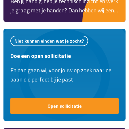
Ben jij handig, heb je technisch inzicht en werk
je graag met je handen? Dan hebben wij een
mooie uitdaging voor je! Voor een moderne
en groeiende producent van hoogwaardige
zonweringssystemen in Zwolle zoeken wij
Niet kunnen vinden wat je zocht?
een Assemblagemedewerker. Samen met je
Doe een open sollicitatie
collega's zorg je ervoor dat
maatwerkproducten vakkundig worden
En dan gaan wij voor jouw op zoek naar de
samengesteld en klaar zijn voor levering aan
baan die perfect bij je past!
tevreden klanten. Geen dag is hetzelfde. Je
werkt in een nette productieomgeving waar
kwaliteit, samenwerking en vakmanschap
Open sollicitatie
centraal staan.