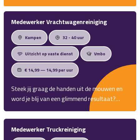
Medewerker Vrachtwagenreiniging
Kampen
32 - 40 uur
Uitzicht op vaste dienst
Vmbo
€ 14,99 — 14,99 per uur
Steek jij graag de handen uit de mouwen en
word je blij van een glimmend resultaat?
Kom werken als wasstraatmedewerker
vrachtwagens in Kampen. Jij zorgt ervoor dat
elke chauffeur met een glimlach én een
Medewerker Truckreiniging
blinkende truck de weg op gaat!