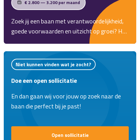
€ 2.800 — 3.200 per maand
Zoek jij een baan met verantwoordelijkheid,
goede voorwaarden en uitzicht op groei? Heb
jij ervaring in een productieomgeving en houd
je van aanpakken? Als Ervaren
Productiemedewerker in Apeldoorn werk je
Niet kunnen vinden wat je zocht?
met moderne machines, krijg je veel
Doe een open sollicitatie
verantwoordelijkheid en kom je terecht in een
team waar collega's op elkaar kunnen
En dan gaan wij voor jouw op zoek naar de
rekenen.
baan die perfect bij je past!
Open sollicitatie