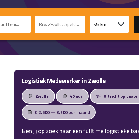
unctie of trefwoord
Plaats of postcode
Afstand
Logistiek Medewerker in Zwolle
Zwolle
40 uur
Uitzicht op vaste
€ 2.600 — 3.200 per maand
Ben jij op zoek naar een fulltime logistieke ba