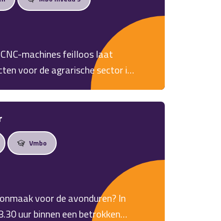
 CNC-machines feilloos laat
ten voor de agrarische sector in
nationale, innovatieve speler in
t Work Professionals een
Een uitdagende fulltime baan in
r
alaris tot € 3.000,- bruto én
Vmbo
hoonmaak voor de avonduren? In
18.30 uur binnen een betrokken