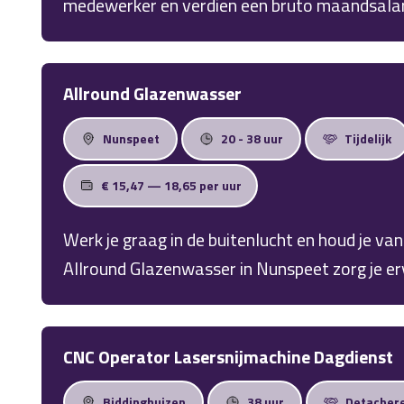
medewerker en verdien een bruto maandsalari
werkt tot 40 uur per week in een 2-ploegendie
reachtruckcertificaat en krijgt volop mogelij
ontwikkelen binnen een moderne logistieke or
Allround Glazenwasser
Nunspeet
20 - 38 uur
Tijdelijk
€ 15,47 — 18,65 per uur
Werk je graag in de buitenlucht en houd je van
Allround Glazenwasser in Nunspeet zorg je e
uitzien. Je werkt zelfstandig, hebt veel afwiss
op verschillende locaties in de regio.
CNC Operator Lasersnijmachine Dagdienst
Biddinghuizen
38 uur
Detacher