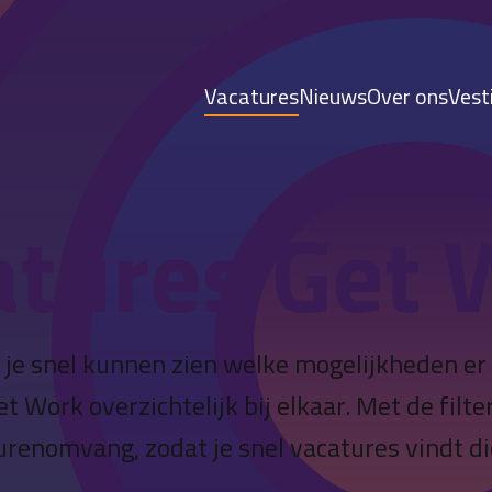
Vacatures
Nieuws
Over ons
Vest
atures Get 
 je snel kunnen zien welke mogelijkheden er z
Work overzichtelijk bij elkaar. Met de filte
renomvang, zodat je snel vacatures vindt die