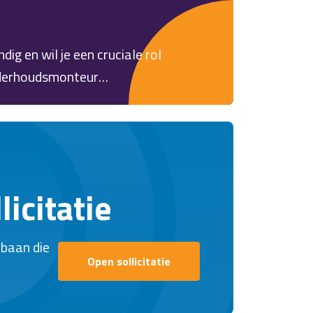
dig en wil je een cruciale rol
Onderhoudsmonteur
 en verdien tot € 3.500,- bruto
icitatie
 baan die
Open sollicitatie