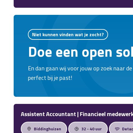
team en zorg je ervoor dat een professionel
verzorgd blijft. Een mooie kans voor iemand d
waarde hecht aan duidelijkheid en regelmaat.
Niet kunnen vinden wat je zocht?
Doe een open soll
En dan gaan wij voor jouw op zoek naar de
perfect bij je past!
Assistent Accountant | Financieel medewer
Biddinghuizen
32 - 40 uur
Deta