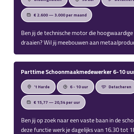
€ 2.600 — 3.000 per maand
Ben jij de technische motor die hoogwaardige
draaien? Wil jij meebouwen aan metaalproduc
een moderne, schone omgeving? Voor een inter
de plaatbewerking in Biddinghuizen zoekt Ge
nauwkeurige CNC Operator Lasersnijmachine. 
Parttime Schoonmaakmedewerker 6-10 uu
de vaste dagdienst met een uitstekend maands
't Harde
6 - 10 uur
Detacheren
uitzicht op een vast contract!
€ 15,77 — 20,54 per uur
Ben jij op zoek naar een vaste baan in de sc
deze functie werk je dagelijks van 16.30 tot 