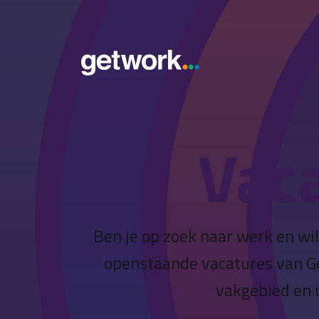
Vac
Ben je op zoek naar werk en wil
openstaande vacatures van Get 
vakgebied en u