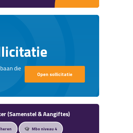
e werkomgeving schoon en
ie graag structureel werkt en
icitatie
 baan die
Open sollicitatie
ker (Samenstel & Aangiftes)
cheren
Mbo niveau 4