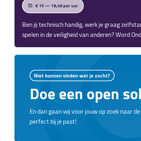
€ 15 — 18,46 per uur
Ben jij technisch handig, werk je graag zelfstan
spelen in de veiligheid van anderen? Word 
brandbeveiliging in de regio Nunspeet/Dronten
per maand!
Niet kunnen vinden wat je zocht?
Doe een open soll
En dan gaan wij voor jouw op zoek naar de
perfect bij je past!