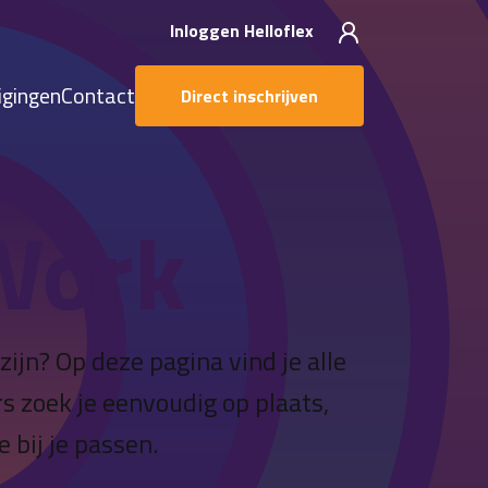
Inloggen Helloflex
igingen
Contact
Direct inschrijven
Work
ijn? Op deze pagina vind je alle
rs zoek je eenvoudig op plaats,
 bij je passen.