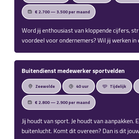
€ 2.700 — 3.500 per maand
Word jij enthousiast van kloppende cijfers, st
voordeel voor ondernemers? Wil jij werken in
informele omgeving waar jouw ontwikkeling 
en groeiend kantoor in Biddinghuizen zoeken 
Accountant / Medewerker Samenstelpraktijk. 
Buitendienst medewerker sportvelden
bent met een MBO4-diploma of een medior m
Zeewolde
40 uur
Tijdelijk
bieden je een uitdagende fulltime of parttim
€ 2.800 — 2.900 per maand
Jij houdt van sport. Je houdt van aanpakken. En
buitenlucht. Komt dit overeen? Dan is dit jo