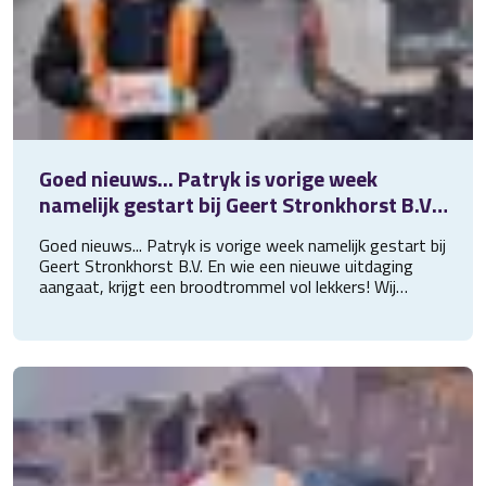
Goed nieuws... Patryk is vorige week
namelijk gestart bij Geert Stronkhorst B.V.
En wie een nieuwe uitdaging aangaat,
Goed nieuws... Patryk is vorige week namelijk gestart bij
krijgt een
Geert Stronkhorst B.V. En wie een nieuwe uitdaging
aangaat, krijgt een broodtrommel vol lekkers! Wij
wensen Patryk veel werkplezier en hopen op een
langdurige en fijne samenwerking