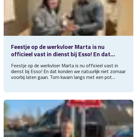
Feestje op de werkvloer Marta is nu
officieel vast in dienst bij Esso! En dat
konden we natuurlijk niet zomaar voorbij
Feestje op de werkvloer Marta is nu officieel vast in
laten gaa
dienst bij Esso! En dat konden we natuurlijk niet zomaar
voorbij laten gaan. Tom kwam langs met een pot
chocolaatjes (want die was meer dan verdiend).
Gefeliciteerd en veel succes verder Marta!