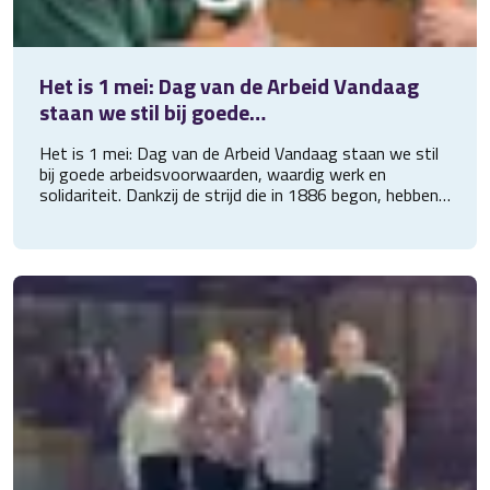
Het is 1 mei: Dag van de Arbeid Vandaag
staan we stil bij goede
arbeidsvoorwaarden, waardig werk en
Het is 1 mei: Dag van de Arbeid Vandaag staan we stil
solidariteit. Dankzij de str
bij goede arbeidsvoorwaarden, waardig werk en
solidariteit. Dankzij de strijd die in 1886 begon, hebben
we onder andere de 8-urige werkdag. Een stuk beter
dan de 60-urige werkweken van toen. Daarom is dit hét
moment om alle toppers die voor en via ons werken te
bedanken Jullie maken elke dag het verschil!