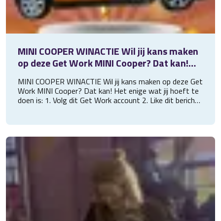
️MINI COOPER WINACTIE️ Wil jij kans maken
op deze Get Work MINI Cooper? Dat kan!
Het enige wat jij hoeft te doen is: 1. Volg
️MINI COOPER WINACTIE️ Wil jij kans maken op deze Get
Work MINI Cooper? Dat kan! Het enige wat jij hoeft te
doen is: 1. Volg dit Get Work account 2. Like dit bericht
3. Tag iemand die ook mee zou moeten doen aan deze
winactie ️ Je hebt twee keer zo veel kans, wanneer je via
ons werkt! (Laat dit dan even weten in de reacties) ️
*Deze winactie is niet gesponsord of beheerd door
Meta **De winnaar wordt willekeurig gekozen ***Deze
winactie sluit 12:00 21 mei 2026