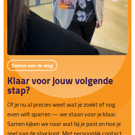
Samen aan de slag
Klaar voor jouw volgende
stap?
Of je nu al precies weet wat je zoekt of nog
even wilt sparren — we staan voor je klaar.
Samen kijken we naar wat bij je past en hoe je
snel aan de slag kunt. Met persoonlijk contact,