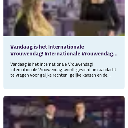
Vandaag is het Internationale
Vrouwendag! Internationale Vrouwendag
wordt gevierd om aandacht te vragen voor
Vandaag is het Internationale Vrouwendag!
gelijke rechten, ge
Internationale Vrouwendag wordt gevierd om aandacht
te vragen voor gelijke rechten, gelijke kansen en de
positie van vrouwen wereldwijd. Wij werken elke dag
met vrouwen die hard werken en het verschil maken. In
onder andere de techniek, logistiek, zorg, administratie
en op kantoor Daarom mogen ze vandaag en komende
werkweek even extra in het zonnetje gezet worden
(mag eigenlijk elke dag).