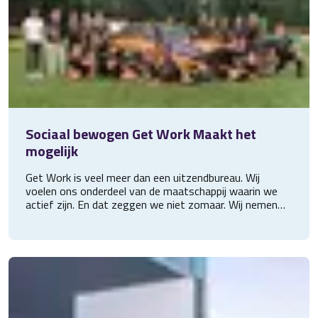
Sociaal bewogen Get Work Maakt het
mogelijk
Get Work is veel meer dan een uitzendbureau. Wij
voelen ons onderdeel van de maatschappij waarin we
actief zijn. En dat zeggen we niet zomaar. Wij nemen
onze verantwoordelijkheid door regionale verenigingen
en initiatieven te ondersteunen. Daarmee dragen we bij
aan een fijne leefomgeving voor de mensen en
bedrijven in de Get Work-omgeving. Zowel voor de
inleners en collega’s, als de lokale gemeenschap geldt
ons motto ‘Get Work maakt het mogelijk’.