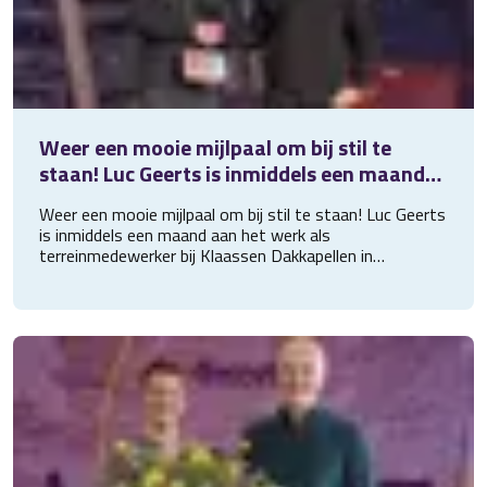
Weer een mooie mijlpaal om bij stil te
staan! Luc Geerts is inmiddels een maand
aan het werk als terreinmedewerker bij
Weer een mooie mijlpaal om bij stil te staan! Luc Geerts
Klaassen
is inmiddels een maand aan het werk als
terreinmedewerker bij Klaassen Dakkapellen in
Hulshorst. En met succes. Daarom zijn wij langsgegaan
om dit even te vieren met het overhandigen van een
Get Work broodtrommel. Luc, heel veel werkplezier
gewenst!