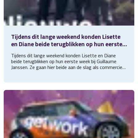
Tijdens dit lange weekend konden Lisette
en Diane beide terugblikken op hun eerste
week bij Guillaume Janssen. Ze gaan hier
Tijdens dit lange weekend konden Lisette en Diane
beid
beide terugblikken op hun eerste week bij Guillaume
Janssen. Ze gaan hier beide aan de slag als commercieel
medewerkster. Wij wensen ze beide heel veel plezier en
succes bij deze nieuwe uitdaging!