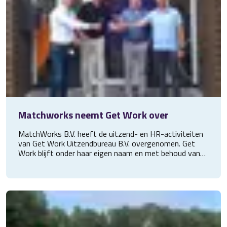
Matchworks neemt Get Work over
MatchWorks B.V. heeft de uitzend- en HR-activiteiten
van Get Work Uitzendbureau B.V. overgenomen. Get
Work blijft onder haar eigen naam en met behoud van
haar herkenbare identiteit actief. Met deze stap
versterkt MatchWorks haar positie als
toekomstbestendige HR-dienstverlener in de regio. De
overname werd begeleid door Rabelink Finance
Consultancy, Dommerholt Advocaten en ING Bank.