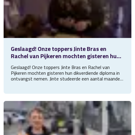
Geslaagd! Onze toppers Jinte Bras en
Rachel van Pijkeren mochten gisteren hun
dikverdiende diploma in ontvangst nemen.
Geslaagd! Onze toppers Jinte Bras en Rachel van
Jinte stu
Pijkeren mochten gisteren hun dikverdiende diploma in
ontvangst nemen. Jinte studeerde een aantal maanden
geleden af aan de hbo-opleiding Human Resource
Management en is sindsdien werkzaam als HR- en
Marketingmedewerker bij Get Work. Vestigingsmanager
Rachel werkt al een aantal jaar bij ons, maar was
daarnaast druk bezig met het behalen van haar Post
HBO Bedrijfskunde diploma. Ook dat is gelukt!
Gefeliciteerd Jinte en Rachel! We zijn super trots op
jullie