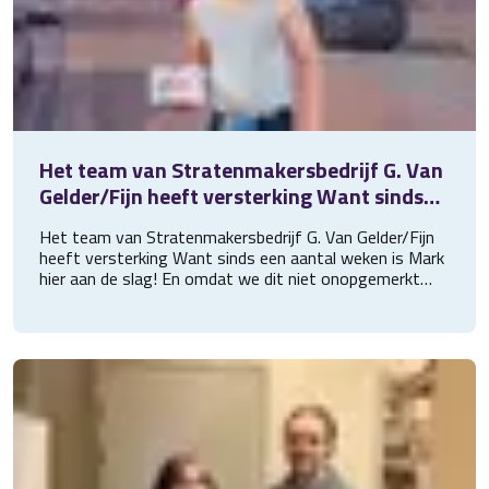
Het team van Stratenmakersbedrijf G. Van
Gelder/Fijn heeft versterking Want sinds
een aantal weken is Mark hier aan de slag!
Het team van Stratenmakersbedrijf G. Van Gelder/Fijn
En
heeft versterking Want sinds een aantal weken is Mark
hier aan de slag! En omdat we dit niet onopgemerkt
voorbij konden laten gaan, brachten we een goed
gevulde broodtrommel langs. Wij wensen Mark heel veel
succes bij zijn nieuwe baan!