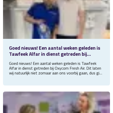
Goed nieuws! Een aantal weken geleden is
Tawfeek Alfar in dienst getreden bij
Oxycom Fresh Air. Dit laten wij natuurlijk
Goed nieuws! Een aantal weken geleden is Tawfeek
niet zo
Alfar in dienst getreden bij Oxycom Fresh Air. Dit laten
wij natuurlijk niet zomaar aan ons voorbij gaan, dus ging
Wouter langs om een pakket vol lekkers te brengen. Wij
wensen Tawfeek heel veel succes bij zijn nieuwe baan!