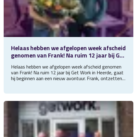
Helaas hebben we afgelopen week afscheid
genomen van Frank! Na ruim 12 jaar bij Get
Work in Heerde, gaat hij beginnen aan een
Helaas hebben we afgelopen week afscheid genomen
ni
van Frank! Na ruim 12 jaar bij Get Work in Heerde, gaat
hij beginnen aan een nieuw avontuur. Frank, ontzettend
bedankt voor alle mooie jaren. We wensen je heel veel
succes en plezier bij jouw nieuwe baan!