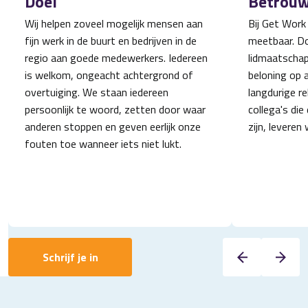
Doel
Betrou
Wij helpen zoveel mogelijk mensen aan
Bij Get Work
fijn werk in de buurt en bedrijven in de
meetbaar. Do
regio aan goede medewerkers. Iedereen
lidmaatschap
is welkom, ongeacht achtergrond of
beloning op 
overtuiging. We staan iedereen
langdurige r
persoonlijk te woord, zetten door waar
collega's die
anderen stoppen en geven eerlijk onze
zijn, leveren 
fouten toe wanneer iets niet lukt.
Schrijf je in