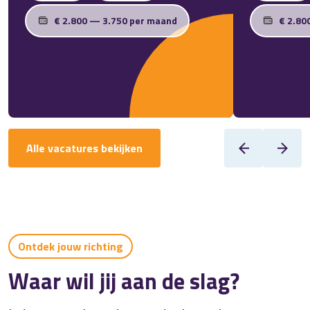
€ 2.800 — 3.750 per maand
€ 2.80
Alle vacatures bekijken
Ontdek jouw richting
Waar wil jij aan de slag?