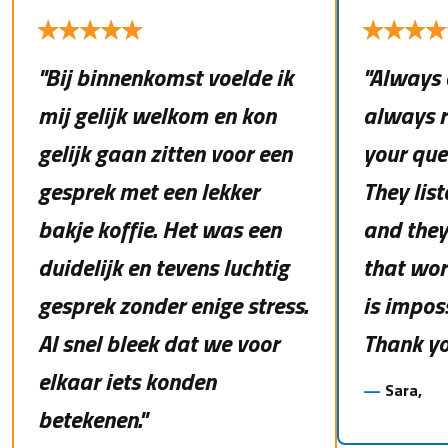
"Bij binnenkomst voelde ik
"Always 
mij gelijk welkom en kon
always 
gelijk gaan zitten voor een
your que
gesprek met een lekker
They lis
bakje koffie. Het was een
and they
duidelijk en tevens luchtig
that wor
gesprek zonder enige stress.
is imposs
Al snel bleek dat we voor
Thank yo
elkaar iets konden
—
Sara,
betekenen."